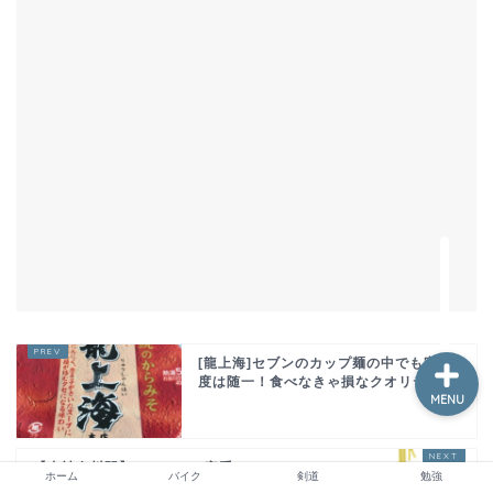
ホーム
お問い合わせ
動画編集
勉強
[龍上海]セブンのカップ麺の中でも完成
度は随一！食べなきゃ損なクオリティ
MENU
【東神奈川駅】オススメの家系ラーメン
ホーム
バイク
剣道
勉強
「おーくら家」！辛いラーメン好きに