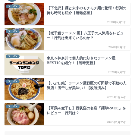
ラーメン
【下北沢】麺と未来のモチモチ麺に驚愕！行列の
待ち時間も紹介【混雑必至】
2020年2月11日
ラーメン
【煮干鰮ラーメン 圓】八王子の人気店をレビュ
ー！行列は出来ているのか？
2020年2月1日
ラーメン
東京＆神奈川で個人的に好きなラーメン屋
BEST10を紹介！【随時更新】
2020年2月2日
ラーメン
【いぶし銀】ラーメン激戦区の町田駅で不動の人
気店！煮干しが美味い！【改装済み】
2020年1月26日
ラーメン
【軍鶏＆煮干し】西荻窪の名店「麺尊RAGE」を
レビュー！行列は？
2020年1月25日