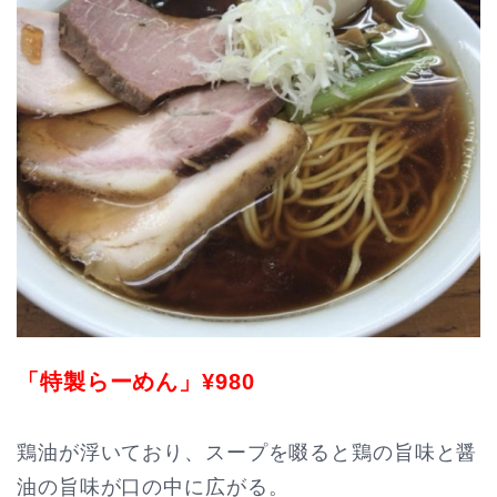
「特製らーめん」¥980
鶏油が浮いており、スープを啜ると鶏の旨味と醤
油の旨味が口の中に広がる。