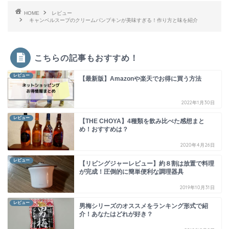
HOME
レビュー
キャンベルスープのクリームパンプキンが美味すぎる！作り方と味を紹介
こちらの記事もおすすめ！
レビュー
【最新版】Amazonや楽天でお得に買う方法
2022年1月30日
レビュー
【THE CHOYA】4種類を飲み比べた感想まと
め！おすすめは？
2020年4月26日
レビュー
【リビングジャーレビュー】約８割は放置で料理
が完成！圧倒的に簡単便利な調理器具
2019年10月31日
レビュー
男梅シリーズのオススメをランキング形式で紹
介！あなたはどれが好き？