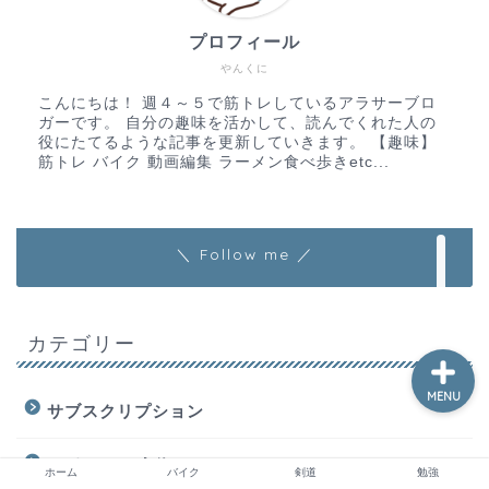
プロフィール
やんくに
ホーム
こんにちは！ 週４～５で筋トレしているアラサーブロ
ガーです。 自分の趣味を活かして、読んでくれた人の
役にたてるような記事を更新していきます。 【趣味】
お問い合わせ
筋トレ バイク 動画編集 ラーメン食べ歩きetc...
動画編集
＼ Follow me ／
勉強
カテゴリー
MENU
サブスクリプション
スポーツ、武道
ホーム
バイク
剣道
勉強