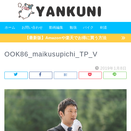
ホーム
お問い合わせ
動画編集
勉強
バイク
剣道
【最新版】Amazonや楽天でお得に買う方法
OOK86_maikusupichi_TP_V
2019年1月8日