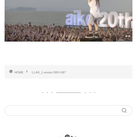
HOME
LLA6_1-resize-580×387