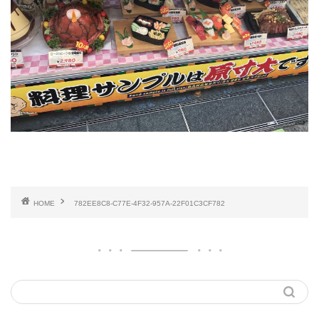
HOME
782EE8C8-C77E-4F32-957A-22F01C3CF782