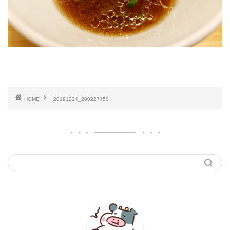
HOME
20191224_200227450