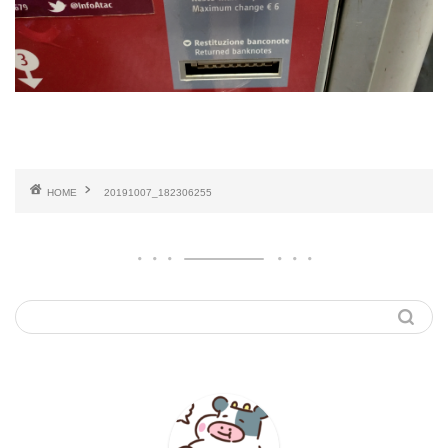
HOME
20191007_182306255