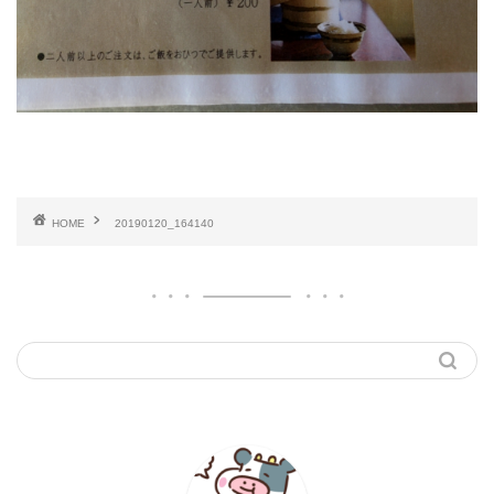
HOME
20190120_164140